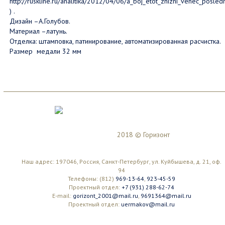
http://ruskline.ru/analitika/2012/04/06/a_boj_etot_zhizni_venec_posle
) .
Дизайн –А.Голубов.
Материал –латунь.
Отделка: штамповка, патинирование, автоматизированная расчистка.
Размер медали 32 мм
2018 © Горизонт
Наш адрес: 197046, Россия, Санкт-Петербург, ул. Куйбышева, д. 21, оф.
94
Телефоны: (812)
969-13-64
,
923-45-59
Проектный отдел:
+7 (931) 288-62-74
E-mail:
gorizont_2001@mail.ru
,
9691364@mail.ru
Проектный отдел:
uermakov@mail.ru